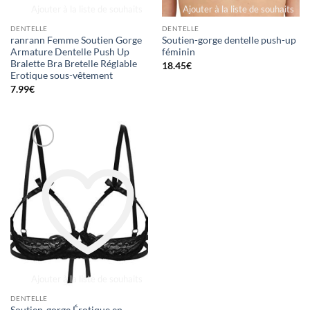
Ajouter à la liste de souhaits
Ajouter à la liste de souhaits
DENTELLE
DENTELLE
ranrann Femme Soutien Gorge
Soutien-gorge dentelle push-up
Armature Dentelle Push Up
féminin
Bralette Bra Bretelle Réglable
18.45
€
Erotique sous-vêtement
7.99
€
Ajouter à la liste de souhaits
DENTELLE
Soutien-gorge Érotique en