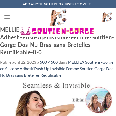
Passer
ADD ANYTHING HERE OR JUST REMOVE IT...
au
contenu
MELLIEX-Soutiens-Gorge-en-Silicone-
Adhesif-Push-Up-Invisible-Femme-Soutien-
Gorge-Dos-Nu-Bras-sans-Bretelles-
Reutilisable-0-0
Publié
avril 22, 2023
à
500 × 500
dans
MELLIEX Soutiens-Gorge
en Silicone Adhesif Push Up Invisible Femme Soutien Gorge Dos
Nu Bras sans Bretelles Réutilisable