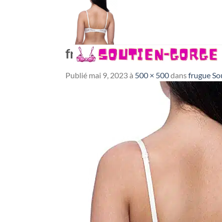
Passer
au
contenu
frugue-Soutien-Gorge-Pu
Publié
mai 9, 2023
à
500 × 500
dans
frugue So