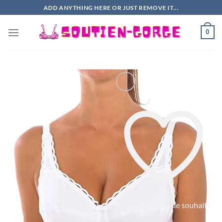
Passer
ADD ANYTHING HERE OR JUST REMOVE IT...
au
contenu
0
Ajouter à la liste de souhaits